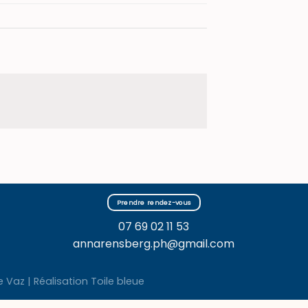
Prendre rendez-vous
07 69 02 11 53
annarensberg.ph@gmail.com
e Vaz |
Réalisation Toile bleue