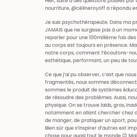
Hier, suite à des questions posées par 
nourriture, @célineroyoff a répondu en 
Je suis psychothérapeute. Dans ma pra
JAMAIS que ne surgisse pas à un moment
reparler pour une 100millième fois des d
au corps est toujours en présence. 
notre corps, comment l’écoutons-nous 
esthétique, performant, un peu de tou
Ce que j’ai pu observer, c’est que n
fragmentés, nous sommes déconnectés d
sommes le produit de systèmes éducatifs
de résoudre des problèmes. Aussi, n
physique. On se trouve laids, gros, ina
notamment en allant chercher chez d’
de manger, de pratiquer un sport, pour
Bien sûr que s’inspirer d’autres est i
chose pour quasi tout le monde 😉 Mai