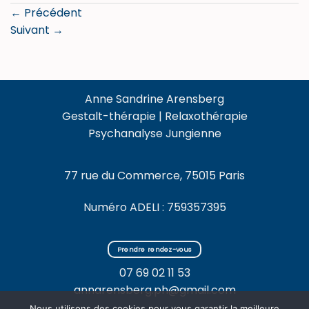
←
Précédent
Suivant
→
Anne Sandrine Arensberg
Gestalt-thérapie | Relaxothérapie
Psychanalyse Jungienne
77 rue du Commerce, 75015 Paris
Numéro ADELI : 759357395
Prendre rendez-vous
07 69 02 11 53
annarensberg.ph@gmail.com
Nous utilisons des cookies pour vous garantir la meilleure